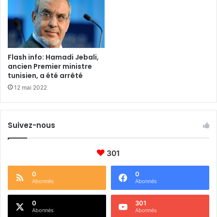
Flash info: Hamadi Jebali,
ancien Premier ministre
tunisien, a été arrêté
12 mai 2022
Suivez-nous
301
0
0
Abonnés
Abonnés
0
301
Abonnés
Abonnés