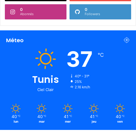
0
0
Abonnés
Followers
Méteo
37
℃
Tunis
40º - 31º
25%
2.16 km/h
Ciel Clair
40
40
41
41
40
℃
℃
℃
℃
℃
lun
mar
mer
jeu
ven