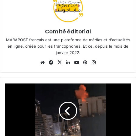
Comité éditorial
MABAPOST français est une plateforme de médias et d'actualités
en ligne, créée pour les francophones. Et ce, depuis le mois de
janvier 2022.
Website
Facebook
X
Linkedin
YouTube
Pinterest
Instagram
Abu
Dhabi:
Une
explosion
massive
dans
un
immeuble