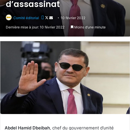
d’assassinat
Follow
Envoyer
Comité éditorial
10 février 2022
on
un
Dernière mise à jour: 10 février 2022
Moins d’une minute
X
courriel
Abdel Hamid Dbeibah
, chef du gouvernement d’unité