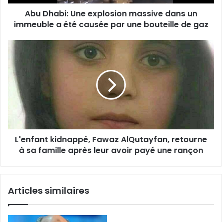
a
Abu Dhabi: Une explosion massive dans un
été
causée
immeuble a été causée par une bouteille de gaz
par
une
L'enfant
bouteille
kidnappé,
de
Fawaz
gaz
AlQutayfan,
retourne
à
sa
famille
après
L'enfant kidnappé, Fawaz AlQutayfan, retourne
leur
avoir
à sa famille après leur avoir payé une rançon
payé
une
rançon
Articles similaires