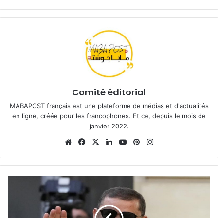
Comité éditorial
MABAPOST français est une plateforme de médias et d'actualités
en ligne, créée pour les francophones. Et ce, depuis le mois de
janvier 2022.
Website
Facebook
X
Linkedin
YouTube
Pinterest
Instagram
Flash
infos:
Abdel
Hamid