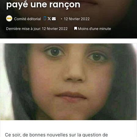
payé une rançon
Follow
Envoyer
Comité éditorial
12 février 2022
on
un
Dernière mise à jour: 12 février 2022
Moins d’une minute
X
courriel
Ce soir, de bonnes nouvelles sur la question de