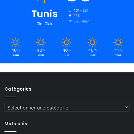
Tunis
40º - 32º
28%
3.25 km/h
Ciel Clair
40
40
40
40
41
℃
℃
℃
℃
℃
sam
dim
lun
mar
mer
Catégories
Catégories
Mots clés