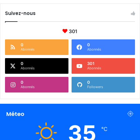
Suivez-nous
301
0
0
Abonnés
Abonnés
0
301
Abonnés
Abonnés
0
0
Abonnés
Followers
Méteo
35
℃