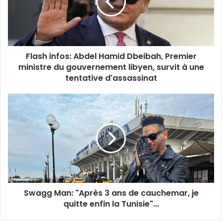
Dbeibah,
Premier
ministre
du
gouvernement
Flash infos: Abdel Hamid Dbeibah, Premier
libyen,
survit
ministre du gouvernement libyen, survit à une
à
tentative d'assassinat
une
tentative
Swagg
d'assassinat
Man:
"Après
3
ans
de
cauchemar,
je
quitte
Swagg Man: "Après 3 ans de cauchemar, je
enfin
la
quitte enfin la Tunisie"...
Tunisie"...