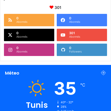
301
0
0
Abonnés
Abonnés
0
301
Abonnés
Abonnés
0
0
Abonnés
Followers
Méteo
35
℃
Tunis
40º - 32º
28%