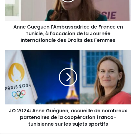
en
Tunisie,
à
l'occasion
Anne Gueguen l'Ambassadrice de France en
de
la
Tunisie, à l'occasion de la Journée
Journée
Internationale des Droits des Femmes
Internationale
des
JO
Droits
2024:
des
Anne
Femmes
Guéguen,
accueille
de
nombreux
partenaires
de
JO 2024: Anne Guéguen, accueille de nombreux
la
coopération
partenaires de la coopération franco-
franco-
tunisienne sur les sujets sportifs
tunisienne
sur