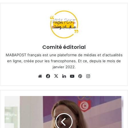
Comité éditorial
MABAPOST français est une plateforme de médias et d'actualités
en ligne, créée pour les francophones. Et ce, depuis le mois de
janvier 2022.
Website
Facebook
X
Linkedin
YouTube
Pinterest
Instagram
Anne
Gueguen
l'Ambassadrice
de
France