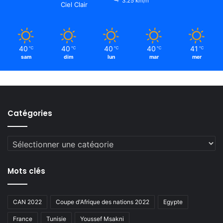
3.25 km/h
Ciel Clair
40
40
40
40
41
℃
℃
℃
℃
℃
sam
dim
lun
mar
mer
Catégories
Catégories
Mots clés
CAN 2022
Coupe d'Afrique des nations 2022
Egypte
France
Tunisie
Youssef Msakni