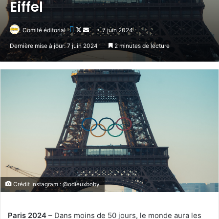
Eiffel
Follow
Envoyer
Comité éditorial
7 juin 2024
on
un
Dernière mise à jour: 7 juin 2024
2 minutes de lecture
X
courriel
Crédit Instagram : @odieuxboby
Paris 2024
– Dans moins de 50 jours, le monde aura les