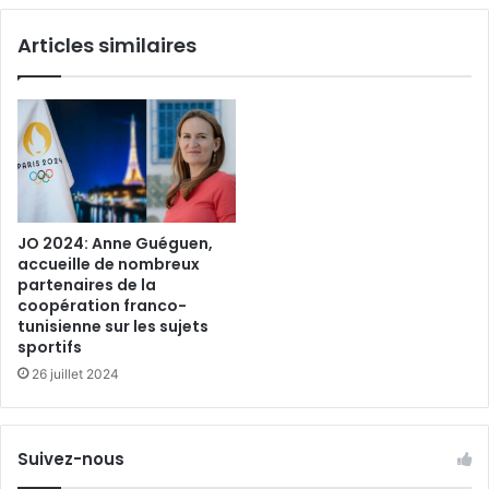
les
Articles similaires
sujets
sportifs
JO 2024: Anne Guéguen,
accueille de nombreux
partenaires de la
coopération franco-
tunisienne sur les sujets
sportifs
26 juillet 2024
Suivez-nous