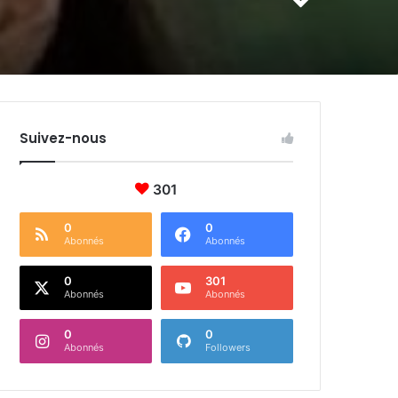
Suivez-nous
301
0
0
Abonnés
Abonnés
0
301
Abonnés
Abonnés
0
0
Abonnés
Followers