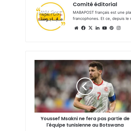
Comité éditorial
MABAPOST français est une plat
francophones. Et ce, depuis le 
Website
Facebook
X
Linkedin
YouTube
Pintere
Inst
Youssef
Msakni
ne
fera
pas
partie
de
l'équipe
tunisienne
Youssef Msakni ne fera pas partie de
au
Botswana
l'équipe tunisienne au Botswana