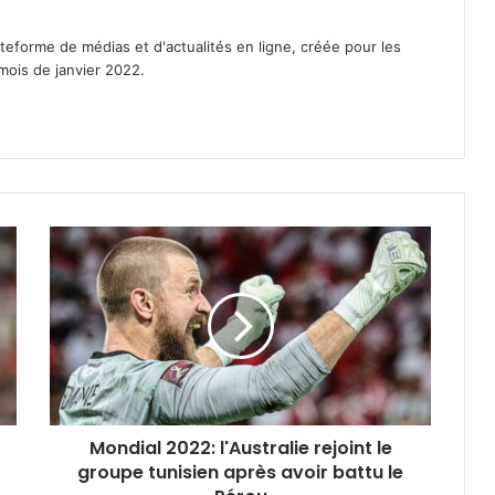
eforme de médias et d'actualités en ligne, créée pour les
mois de janvier 2022.
st
agram
Mondial
2022:
l'Australie
rejoint
le
groupe
tunisien
après
avoir
Mondial 2022: l'Australie rejoint le
battu
le
groupe tunisien après avoir battu le
Pérou