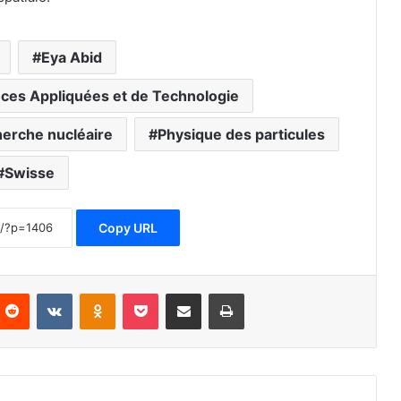
Eya Abid
ences Appliquées et de Technologie
herche nucléaire
Physique des particules
Swisse
Copy URL
nterest
Reddit
VKontakte
Odnoklassniki
Pocket
Partager par email
Imprimer