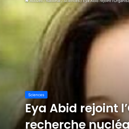
Accueil
/
National
/
Sciences
/
Eya Abid rejoint l’Organi
Sciences
Eya Abid rejoint 
recherche nucléa