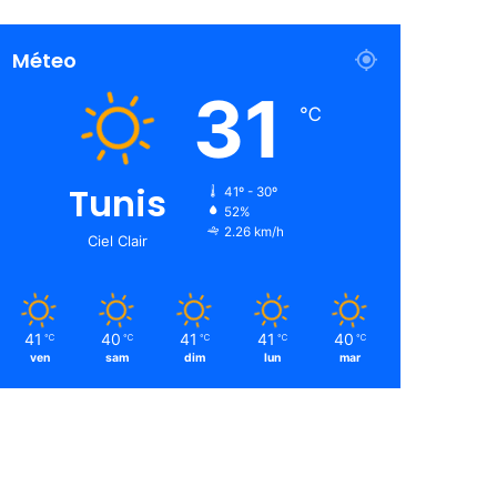
Méteo
31
℃
Tunis
41º - 30º
52%
2.26 km/h
Ciel Clair
41
40
41
41
40
℃
℃
℃
℃
℃
ven
sam
dim
lun
mar