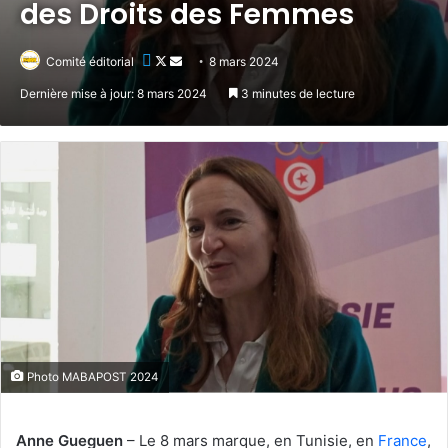
des Droits des Femmes
Follow
Envoyer
Comité éditorial
8 mars 2024
on
un
Dernière mise à jour: 8 mars 2024
3 minutes de lecture
X
courriel
Photo MABAPOST 2024
Anne Gueguen
– Le 8 mars marque, en Tunisie, en
France
,