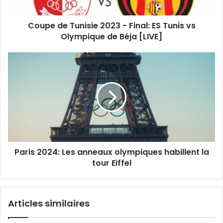
Tunis
vs
Coupe de Tunisie 2023 - Final: ES Tunis vs
Olympique
de
Olympique de Béja [LIVE]
Béja
[LIVE]
Paris
2024:
Les
anneaux
olympiques
habillent
la
tour
Eiffel
Paris 2024: Les anneaux olympiques habillent la
tour Eiffel
Articles similaires