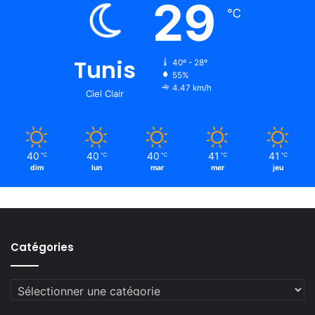
29
℃
Tunis
40º - 28º
55%
4.47 km/h
Ciel Clair
40
40
40
41
41
℃
℃
℃
℃
℃
dim
lun
mar
mer
jeu
Catégories
Catégories