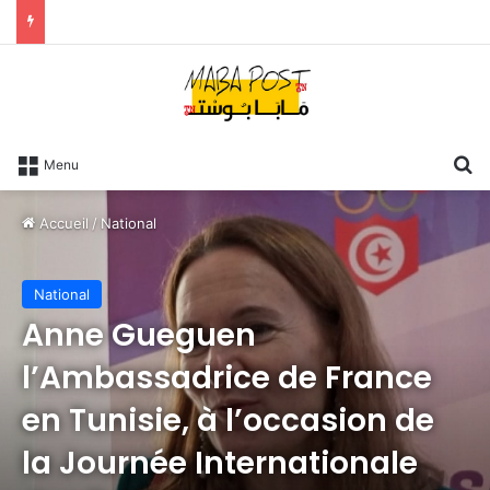
R
Menu
Accueil
/
National
National
Anne Gueguen
l’Ambassadrice de France
en Tunisie, à l’occasion de
la Journée Internationale