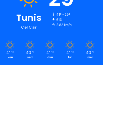
Tunis
41º - 29º
61%
2.82 km/h
Ciel Clair
41
40
41
41
40
℃
℃
℃
℃
℃
ven
sam
dim
lun
mar