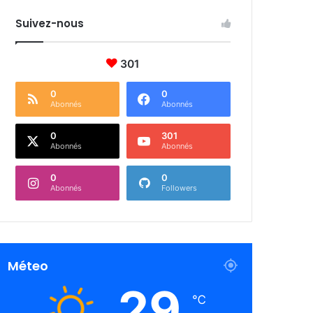
Suivez-nous
301
0
0
Abonnés
Abonnés
0
301
Abonnés
Abonnés
0
0
Abonnés
Followers
Méteo
29
℃