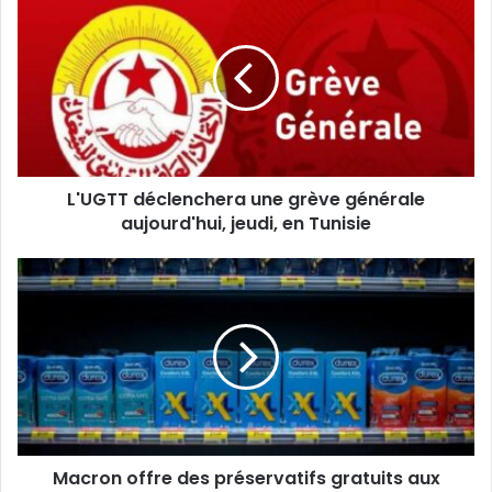
déclenchera
une
grève
générale
aujourd'hui,
jeudi,
en
Tunisie
L'UGTT déclenchera une grève générale
aujourd'hui, jeudi, en Tunisie
Macron
offre
des
préservatifs
gratuits
aux
jeunes
Français
en
Macron offre des préservatifs gratuits aux
2023