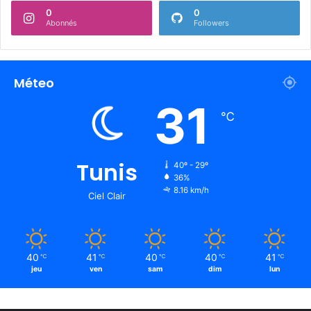
0
0
Abonnés
Followers
Méteo
31
℃
Tunis
40º - 29º
36%
8.16 km/h
Ciel Clair
40
41
40
40
41
℃
℃
℃
℃
℃
jeu
ven
sam
dim
lun