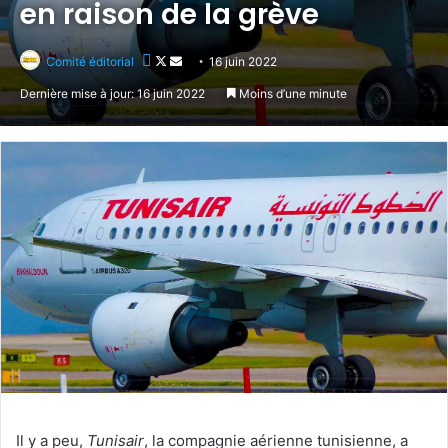
en raison de la grève
Follow
Envoyer
Comité éditorial
16 juin 2022
on
un
Dernière mise à jour: 16 juin 2022
Moins d’une minute
X
courriel
Il y a peu,
Tunisair
, la compagnie aérienne tunisienne, a