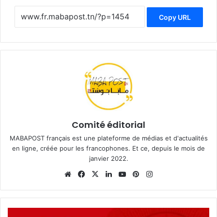
Copy URL
Comité éditorial
MABAPOST français est une plateforme de médias et d'actualités
en ligne, créée pour les francophones. Et ce, depuis le mois de
janvier 2022.
Website
Facebook
X
Linkedin
YouTube
Pinterest
Instagram
L'UGTT