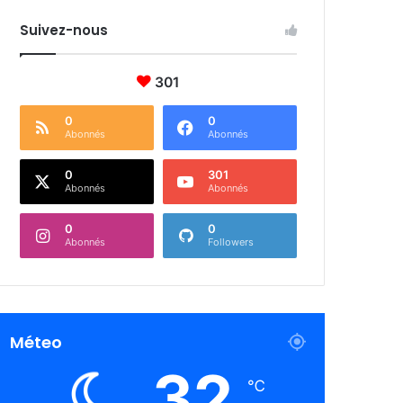
Suivez-nous
301
0
0
Abonnés
Abonnés
0
301
Abonnés
Abonnés
0
0
Abonnés
Followers
Méteo
32
℃