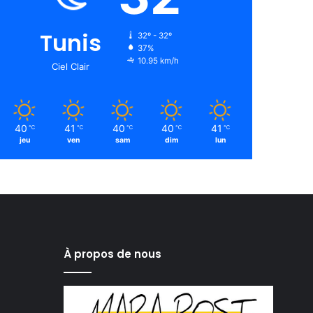
Tunis
32º - 32º
37%
10.95 km/h
Ciel Clair
40
41
40
40
41
℃
℃
℃
℃
℃
jeu
ven
sam
dim
lun
À propos de nous