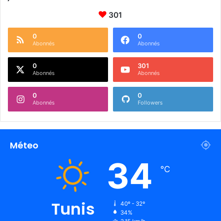
301
0
0
Abonnés
Abonnés
0
301
Abonnés
Abonnés
0
0
Abonnés
Followers
Méteo
34
℃
Tunis
40º - 32º
34%