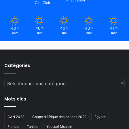
3.15 km/h
Ciel Clair
40
40
40
40
41
℃
℃
℃
℃
℃
sam
dim
lun
mar
mer
Catégories
Catégories
Mots clés
CAN 2022
Coupe d'Afrique des nations 2022
Egypte
France
Tunisie
Youssef Msakni