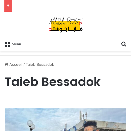
R
Menu
Accueil
/
Taieb Bessadok
Taieb Bessadok