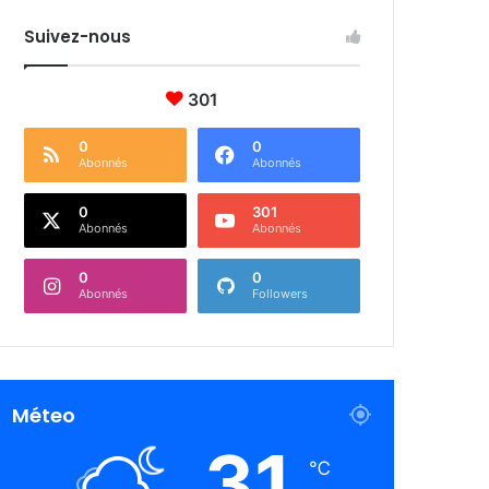
Suivez-nous
301
0
0
Abonnés
Abonnés
0
301
Abonnés
Abonnés
0
0
Abonnés
Followers
Méteo
31
℃