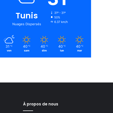
Tunis
31º - 31º
50%
6.37 km/h
Nuages Dispersés
31
40
40
40
40
℃
℃
℃
℃
℃
ven
sam
dim
lun
mar
À propos de nous