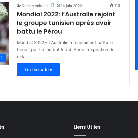
112
Comité éditorial
14 juin 2022
Mondial 2022: l’Australie rejoint
le groupe tunisien après avoir
battu le Pérou
Mondial 2022 – L’Australie a récemment battu le
Pérou, par tirs au but 5 à 4. Après l’expiration du
délai…
22
Lire la suite »
és
Liens Utiles