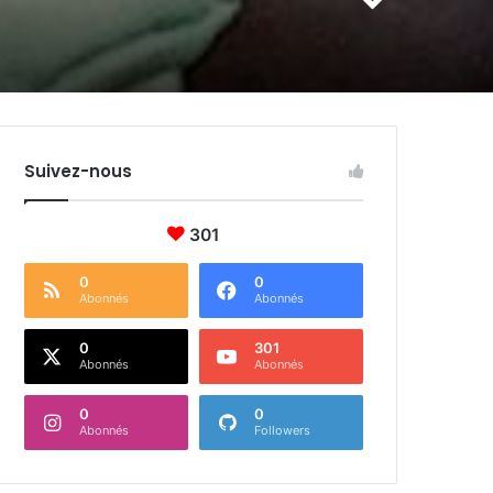
Suivez-nous
301
0
0
Abonnés
Abonnés
0
301
Abonnés
Abonnés
0
0
Abonnés
Followers