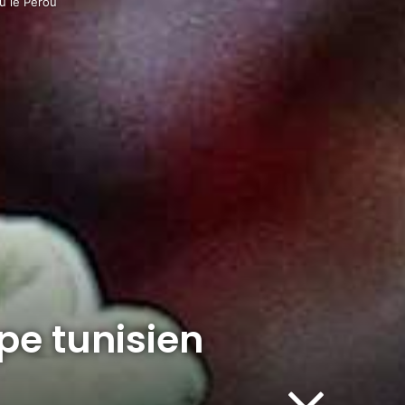
tu le Pérou
upe tunisien