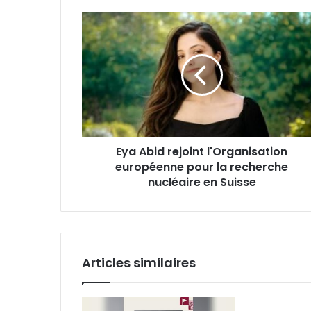
Eya
Abid
rejoint
l'Organisation
européenne
pour
la
recherche
nucléaire
Eya Abid rejoint l'Organisation
en
Suisse
européenne pour la recherche
nucléaire en Suisse
Articles similaires