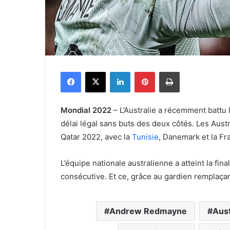
Facebook
X
Linkedin
Pinterest
Imprimer
Mondial 2022
– L’Australie a récemment battu l
délai légal sans buts des deux côtés. Les Aust
Qatar 2022, avec la
Tunisie
, Danemark et la Fr
L’équipe nationale australienne a atteint la fi
consécutive. Et ce, grâce au gardien rempla
Andrew Redmayne
Aust