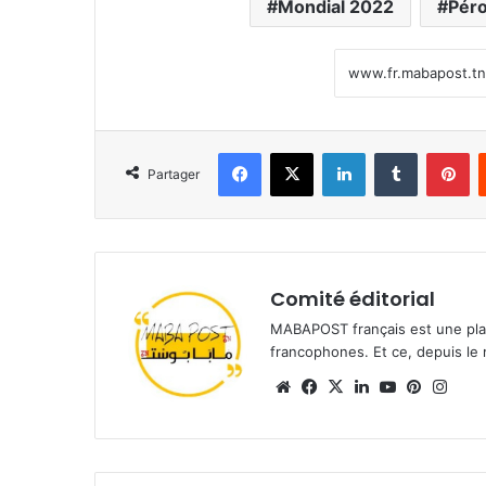
Mondial 2022
Pér
Facebook
X
Linkedin
Tumblr
Pi
Partager
Comité éditorial
MABAPOST français est une plat
francophones. Et ce, depuis le 
Website
Facebook
X
Linkedin
YouTube
Pintere
Inst