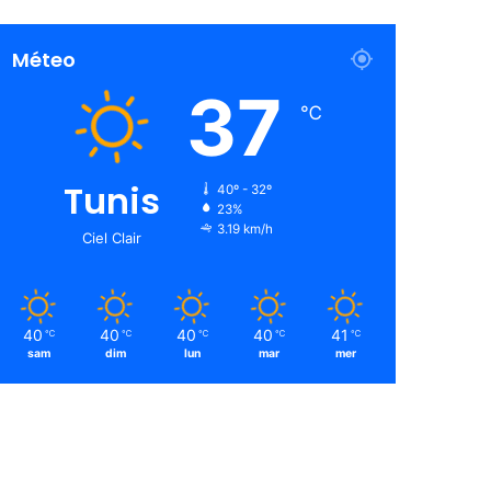
Méteo
37
℃
Tunis
40º - 32º
23%
3.19 km/h
Ciel Clair
40
40
40
40
41
℃
℃
℃
℃
℃
sam
dim
lun
mar
mer