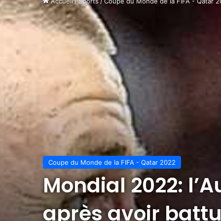
Accueil
/
Sports
/
Coupe du Monde de la FIFA - Qatar 
Coupe du Monde de la FIFA - Qatar 2022
Mondial 2022: l’Au
après avoir battu