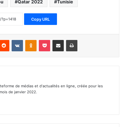
ou
Qatar 2022
Tunisie
Copy URL
nterest
Reddit
VKontakte
Odnoklassniki
Pocket
Partager par email
Imprimer
eforme de médias et d'actualités en ligne, créée pour les
mois de janvier 2022.
st
agram