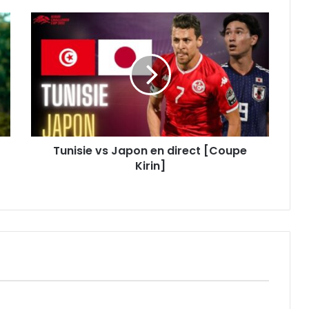
Tunisie
vs
Japon
en
direct
[Coupe
Kirin]
Tunisie vs Japon en direct [Coupe
Kirin]