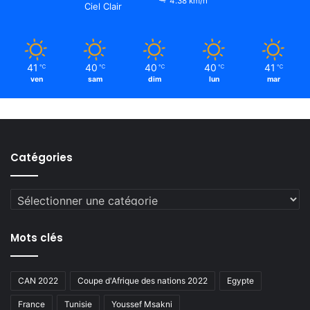
4.38 km/h
Ciel Clair
41
40
40
40
41
℃
℃
℃
℃
℃
ven
sam
dim
lun
mar
Catégories
Catégories
Mots clés
CAN 2022
Coupe d'Afrique des nations 2022
Egypte
France
Tunisie
Youssef Msakni