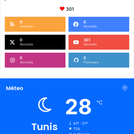
301
0
0
Abonnés
Abonnés
0
301
Abonnés
Abonnés
0
0
Abonnés
Followers
Méteo
28
℃
Tunis
41º - 27º
72%