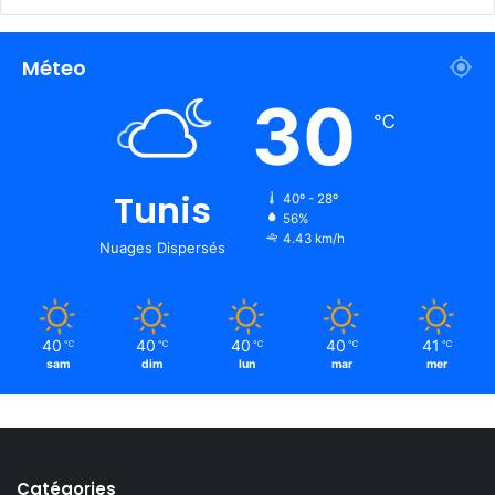
Méteo
30
℃
Tunis
40º - 28º
56%
4.43 km/h
Nuages Dispersés
40
40
40
40
41
℃
℃
℃
℃
℃
sam
dim
lun
mar
mer
Catégories