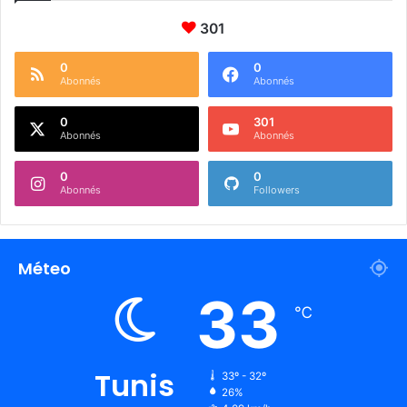
301
0
0
Abonnés
Abonnés
0
301
Abonnés
Abonnés
0
0
Abonnés
Followers
Méteo
33
℃
Tunis
33º - 32º
26%