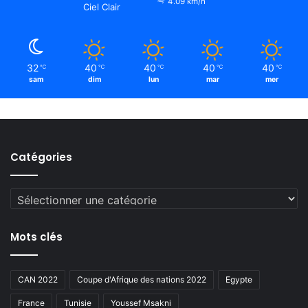
4.09 km/h
Ciel Clair
32
40
40
40
40
℃
℃
℃
℃
℃
sam
dim
lun
mar
mer
Catégories
Catégories
Mots clés
CAN 2022
Coupe d'Afrique des nations 2022
Egypte
France
Tunisie
Youssef Msakni