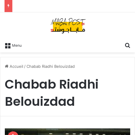
R
Menu
Accueil
/
Chabab Riadhi Belouizdad
Chabab Riadhi
Belouizdad