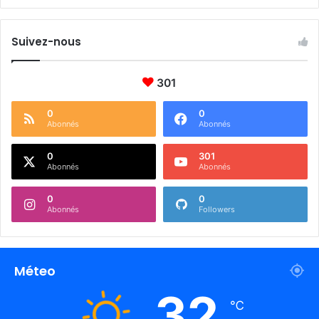
Suivez-nous
301
0
0
Abonnés
Abonnés
0
301
Abonnés
Abonnés
0
0
Abonnés
Followers
Méteo
32
℃