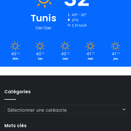
Tunis
40º - 32º
37%
2.31 km/h
Ciel Clair
40
40
40
41
41
℃
℃
℃
℃
℃
dim
lun
mar
mer
jeu
Catégories
Catégories
Mots clés