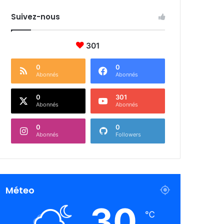
Suivez-nous
301
0
0
Abonnés
Abonnés
0
301
Abonnés
Abonnés
0
0
Abonnés
Followers
Méteo
30
℃