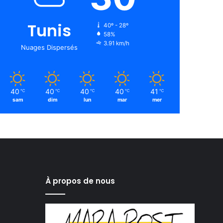
Tunis
40º - 28º
58%
3.91 km/h
Nuages Dispersés
40
40
40
40
41
℃
℃
℃
℃
℃
sam
dim
lun
mar
mer
À propos de nous