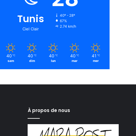
Tunis
40º - 28º
67%
2.74 km/h
Ciel Clair
40
40
40
40
41
℃
℃
℃
℃
℃
sam
dim
lun
mar
mer
À propos de nous