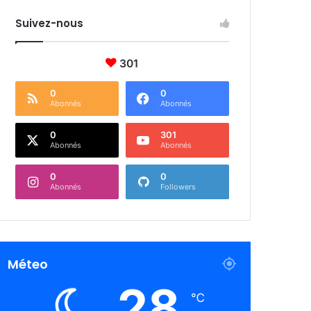
Suivez-nous
301
0
0
Abonnés
Abonnés
0
301
Abonnés
Abonnés
0
0
Abonnés
Followers
Méteo
28
℃