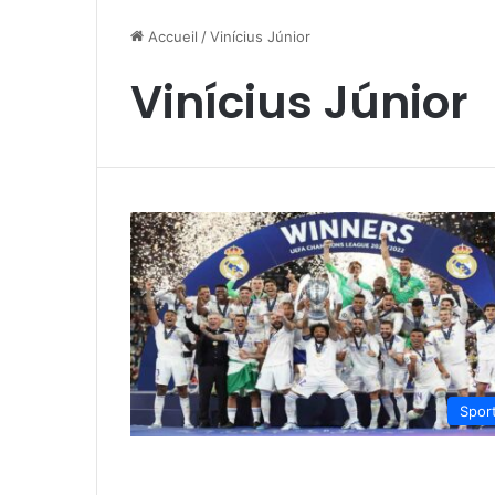
Accueil
/
Vinícius Júnior
Vinícius Júnior
Spor