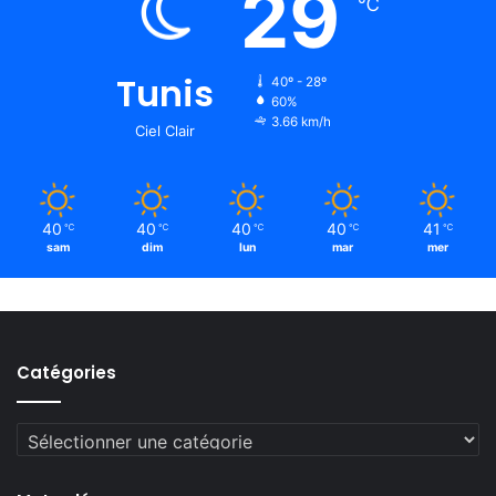
29
℃
Tunis
40º - 28º
60%
3.66 km/h
Ciel Clair
40
40
40
40
41
℃
℃
℃
℃
℃
sam
dim
lun
mar
mer
Catégories
Catégories