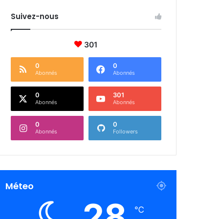
Suivez-nous
301
0
0
Abonnés
Abonnés
0
301
Abonnés
Abonnés
0
0
Abonnés
Followers
Méteo
28
℃