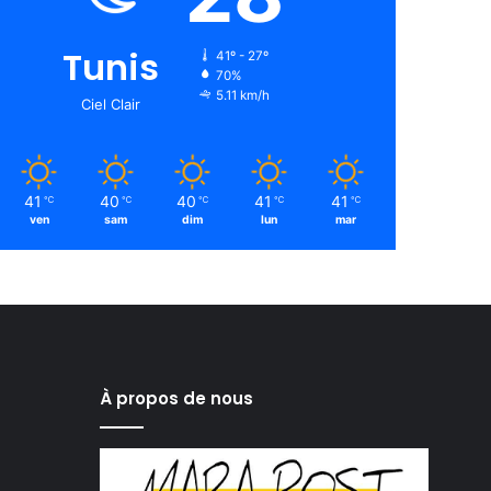
Tunis
41º - 27º
70%
5.11 km/h
Ciel Clair
41
40
40
41
41
℃
℃
℃
℃
℃
ven
sam
dim
lun
mar
À propos de nous