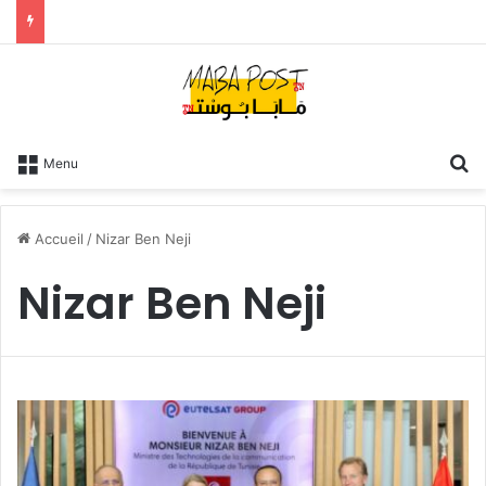
R
Menu
Accueil
/
Nizar Ben Neji
Nizar Ben Neji