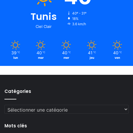
Tunis
40º - 31º
18%
3.6 km/h
Ciel Clair
39
40
40
41
40
℃
℃
℃
℃
℃
lun
mar
mer
jeu
ven
Catégories
Catégories
Mots clés