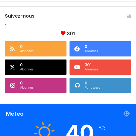
Suivez-nous
301
0
0
Abonnés
Abonnés
0
301
Abonnés
Abonnés
0
0
Abonnés
Followers
Méteo
40
℃