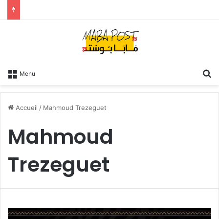
R
Menu
Accueil
/
Mahmoud Trezeguet
Mahmoud
Trezeguet