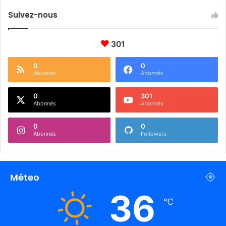
Suivez-nous
301
0
0
Abonnés
Abonnés
0
301
Abonnés
Abonnés
0
0
Abonnés
Followers
Méteo
36
℃