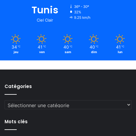
Tunis
36º - 30º
32%
9.25 km/h
Ciel Clair
34
41
40
40
41
℃
℃
℃
℃
℃
jeu
ven
sam
dim
lun
Catégories
Catégories
Mots clés