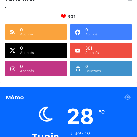
301
0
0
Abonnés
Abonnés
0
301
Abonnés
Abonnés
0
0
Abonnés
Followers
Méteo
28
℃
Tunis
40º - 28º