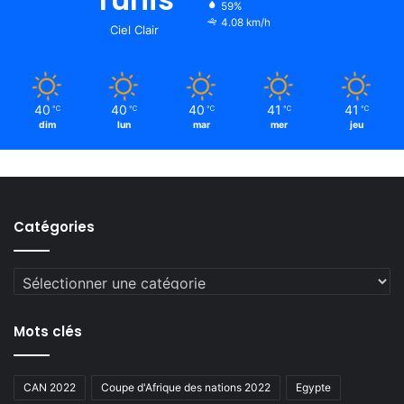
59%
4.08 km/h
Ciel Clair
40
40
40
41
41
℃
℃
℃
℃
℃
dim
lun
mar
mer
jeu
Catégories
Catégories
Mots clés
CAN 2022
Coupe d'Afrique des nations 2022
Egypte