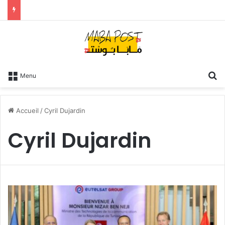
R
Menu
Accueil
/
Cyril Dujardin
Cyril Dujardin