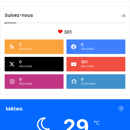
Suivez-nous
301
0
0
Abonnés
Abonnés
0
301
Abonnés
Abonnés
0
0
Abonnés
Followers
Méteo
29
℃