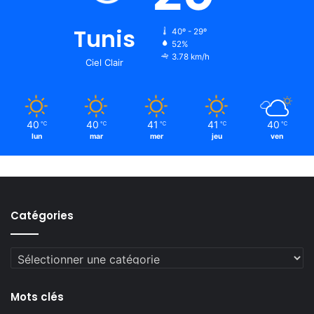
Tunis
40º - 29º
52%
3.78 km/h
Ciel Clair
40
40
41
41
40
℃
℃
℃
℃
℃
lun
mar
mer
jeu
ven
Catégories
Catégories
Mots clés