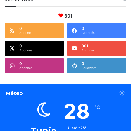
301
0
0
Abonnés
Abonnés
0
301
Abonnés
Abonnés
0
0
Abonnés
Followers
Méteo
28
℃
Tunis
40º - 28º