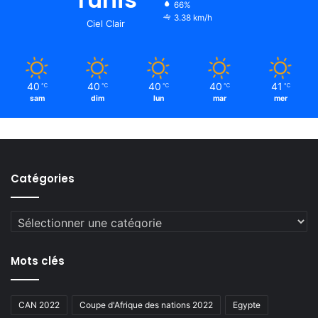
66%
3.38 km/h
Ciel Clair
40
40
40
40
41
℃
℃
℃
℃
℃
sam
dim
lun
mar
mer
Catégories
Catégories
Mots clés
CAN 2022
Coupe d'Afrique des nations 2022
Egypte