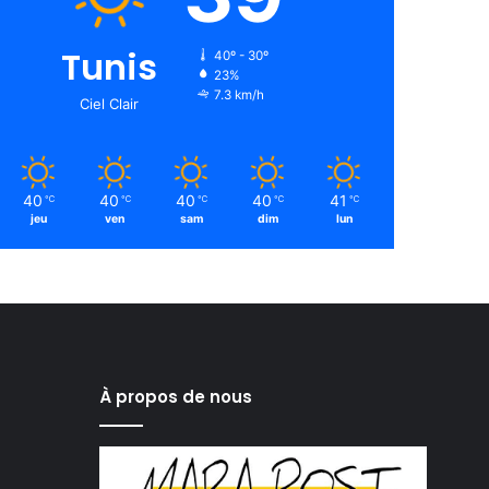
Tunis
40º - 30º
23%
7.3 km/h
Ciel Clair
40
40
40
40
41
℃
℃
℃
℃
℃
jeu
ven
sam
dim
lun
À propos de nous