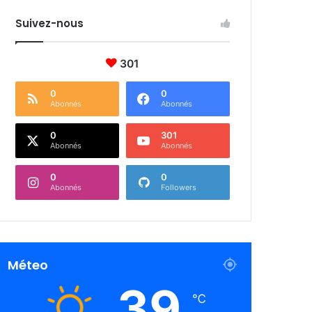
Suivez-nous
301
0
0
Abonnés
Abonnés
0
301
Abonnés
Abonnés
0
0
Abonnés
Followers
Méteo
39
℃